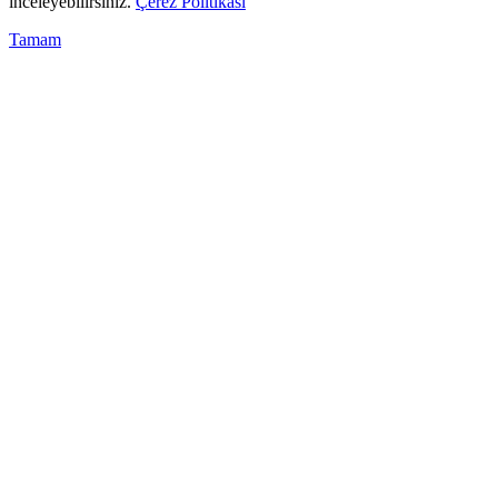
inceleyebilirsiniz.
Çerez Politikası
Tamam