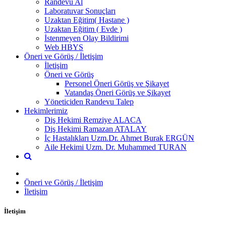
Randevu Al
Laboratuvar Sonuçları
Uzaktan Eğitim( Hastane )
Uzaktan Eğitim ( Evde )
İstenmeyen Olay Bildirimi
Web HBYS
Öneri ve Görüş / İletişim
İletişim
Öneri ve Görüş
Personel Öneri Görüş ve Şikayet
Vatandaş Öneri Görüş ve Şikayet
Yöneticiden Randevu Talep
Hekimlerimiz
Diş Hekimi Remziye ALACA
Diş Hekimi Ramazan ATALAY
İç Hastalıkları Uzm.Dr. Ahmet Burak ERGÜN
Aile Hekimi Uzm. Dr. Muhammed TURAN
Öneri ve Görüş / İletişim
İletişim
İletişim