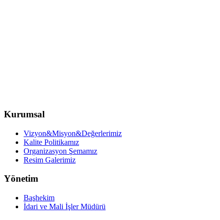
Kurumsal
Vizyon&Misyon&Değerlerimiz
Kalite Politikamız
Organizasyon Şemamız
Resim Galerimiz
Yönetim
Başhekim
İdari ve Mali İşler Müdürü