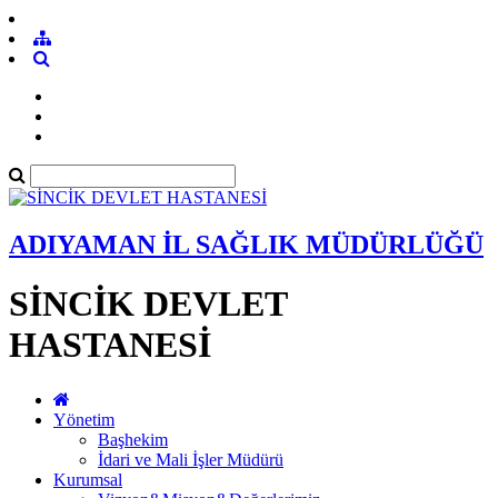
ADIYAMAN İL SAĞLIK MÜDÜRLÜĞÜ
SİNCİK DEVLET
HASTANESİ
Yönetim
Başhekim
İdari ve Mali İşler Müdürü
Kurumsal