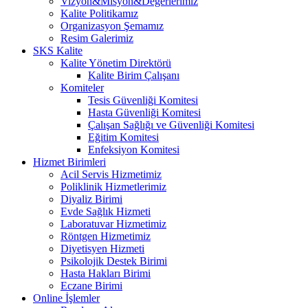
Vizyon&Misyon&Değerlerimiz
Kalite Politikamız
Organizasyon Şemamız
Resim Galerimiz
SKS Kalite
Kalite Yönetim Direktörü
Kalite Birim Çalışanı
Komiteler
Tesis Güvenliği Komitesi
Hasta Güvenliği Komitesi
Çalışan Sağlığı ve Güvenliği Komitesi
Eğitim Komitesi
Enfeksiyon Komitesi
Hizmet Birimleri
Acil Servis Hizmetimiz
Poliklinik Hizmetlerimiz
Diyaliz Birimi
Evde Sağlık Hizmeti
Laboratuvar Hizmetimiz
Röntgen Hizmetimiz
Diyetisyen Hizmeti
Psikolojik Destek Birimi
Hasta Hakları Birimi
Eczane Birimi
Online İşlemler