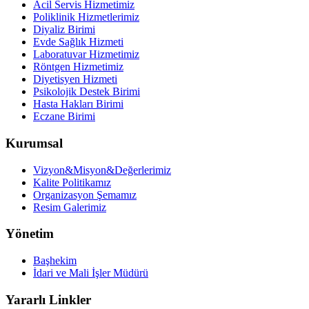
Acil Servis Hizmetimiz
Poliklinik Hizmetlerimiz
Diyaliz Birimi
Evde Sağlık Hizmeti
Laboratuvar Hizmetimiz
Röntgen Hizmetimiz
Diyetisyen Hizmeti
Psikolojik Destek Birimi
Hasta Hakları Birimi
Eczane Birimi
Kurumsal
Vizyon&Misyon&Değerlerimiz
Kalite Politikamız
Organizasyon Şemamız
Resim Galerimiz
Yönetim
Başhekim
İdari ve Mali İşler Müdürü
Yararlı Linkler