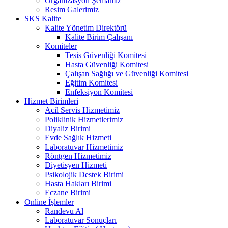
Organizasyon Şemamız
Resim Galerimiz
SKS Kalite
Kalite Yönetim Direktörü
Kalite Birim Çalışanı
Komiteler
Tesis Güvenliği Komitesi
Hasta Güvenliği Komitesi
Çalışan Sağlığı ve Güvenliği Komitesi
Eğitim Komitesi
Enfeksiyon Komitesi
Hizmet Birimleri
Acil Servis Hizmetimiz
Poliklinik Hizmetlerimiz
Diyaliz Birimi
Evde Sağlık Hizmeti
Laboratuvar Hizmetimiz
Röntgen Hizmetimiz
Diyetisyen Hizmeti
Psikolojik Destek Birimi
Hasta Hakları Birimi
Eczane Birimi
Online İşlemler
Randevu Al
Laboratuvar Sonuçları