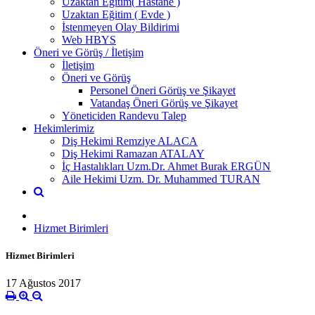
Uzaktan Eğitim( Hastane )
Uzaktan Eğitim ( Evde )
İstenmeyen Olay Bildirimi
Web HBYS
Öneri ve Görüş / İletişim
İletişim
Öneri ve Görüş
Personel Öneri Görüş ve Şikayet
Vatandaş Öneri Görüş ve Şikayet
Yöneticiden Randevu Talep
Hekimlerimiz
Diş Hekimi Remziye ALACA
Diş Hekimi Ramazan ATALAY
İç Hastalıkları Uzm.Dr. Ahmet Burak ERGÜN
Aile Hekimi Uzm. Dr. Muhammed TURAN
Hizmet Birimleri
Hizmet Birimleri
17 Ağustos 2017