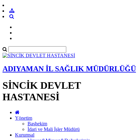
ADIYAMAN İL SAĞLIK MÜDÜRLÜĞÜ
SİNCİK DEVLET
HASTANESİ
Yönetim
Başhekim
İdari ve Mali İşler Müdürü
Kurumsal