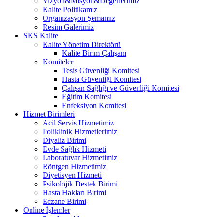
Vizyon&Misyon&Değerlerimiz
Kalite Politikamız
Organizasyon Şemamız
Resim Galerimiz
SKS Kalite
Kalite Yönetim Direktörü
Kalite Birim Çalışanı
Komiteler
Tesis Güvenliği Komitesi
Hasta Güvenliği Komitesi
Çalışan Sağlığı ve Güvenliği Komitesi
Eğitim Komitesi
Enfeksiyon Komitesi
Hizmet Birimleri
Acil Servis Hizmetimiz
Poliklinik Hizmetlerimiz
Diyaliz Birimi
Evde Sağlık Hizmeti
Laboratuvar Hizmetimiz
Röntgen Hizmetimiz
Diyetisyen Hizmeti
Psikolojik Destek Birimi
Hasta Hakları Birimi
Eczane Birimi
Online İşlemler