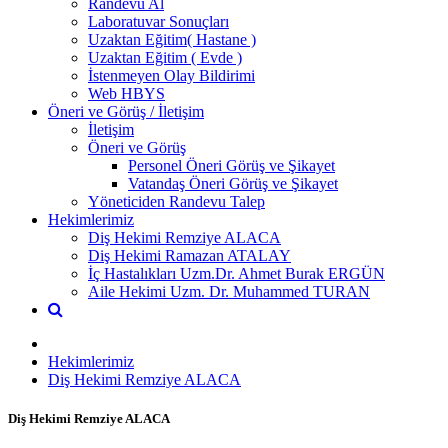
Randevu Al
Laboratuvar Sonuçları
Uzaktan Eğitim( Hastane )
Uzaktan Eğitim ( Evde )
İstenmeyen Olay Bildirimi
Web HBYS
Öneri ve Görüş / İletişim
İletişim
Öneri ve Görüş
Personel Öneri Görüş ve Şikayet
Vatandaş Öneri Görüş ve Şikayet
Yöneticiden Randevu Talep
Hekimlerimiz
Diş Hekimi Remziye ALACA
Diş Hekimi Ramazan ATALAY
İç Hastalıkları Uzm.Dr. Ahmet Burak ERGÜN
Aile Hekimi Uzm. Dr. Muhammed TURAN
Hekimlerimiz
Diş Hekimi Remziye ALACA
Diş Hekimi Remziye ALACA