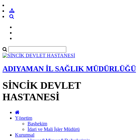
ADIYAMAN İL SAĞLIK MÜDÜRLÜĞÜ
SİNCİK DEVLET
HASTANESİ
Yönetim
Başhekim
İdari ve Mali İşler Müdürü
Kurumsal