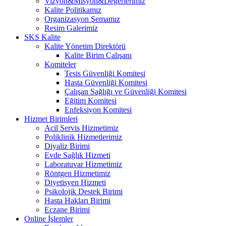
Vizyon&Misyon&Değerlerimiz
Kalite Politikamız
Organizasyon Şemamız
Resim Galerimiz
SKS Kalite
Kalite Yönetim Direktörü
Kalite Birim Çalışanı
Komiteler
Tesis Güvenliği Komitesi
Hasta Güvenliği Komitesi
Çalışan Sağlığı ve Güvenliği Komitesi
Eğitim Komitesi
Enfeksiyon Komitesi
Hizmet Birimleri
Acil Servis Hizmetimiz
Poliklinik Hizmetlerimiz
Diyaliz Birimi
Evde Sağlık Hizmeti
Laboratuvar Hizmetimiz
Röntgen Hizmetimiz
Diyetisyen Hizmeti
Psikolojik Destek Birimi
Hasta Hakları Birimi
Eczane Birimi
Online İşlemler