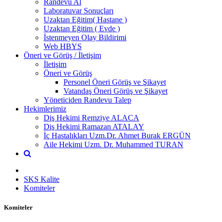
Randevu Al
Laboratuvar Sonuçları
Uzaktan Eğitim( Hastane )
Uzaktan Eğitim ( Evde )
İstenmeyen Olay Bildirimi
Web HBYS
Öneri ve Görüş / İletişim
İletişim
Öneri ve Görüş
Personel Öneri Görüş ve Şikayet
Vatandaş Öneri Görüş ve Şikayet
Yöneticiden Randevu Talep
Hekimlerimiz
Diş Hekimi Remziye ALACA
Diş Hekimi Ramazan ATALAY
İç Hastalıkları Uzm.Dr. Ahmet Burak ERGÜN
Aile Hekimi Uzm. Dr. Muhammed TURAN
SKS Kalite
Komiteler
Komiteler