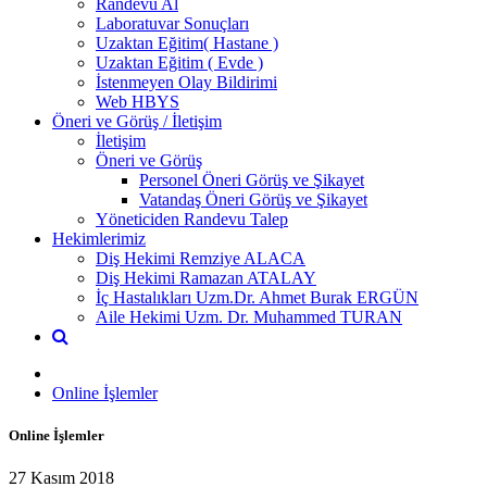
Randevu Al
Laboratuvar Sonuçları
Uzaktan Eğitim( Hastane )
Uzaktan Eğitim ( Evde )
İstenmeyen Olay Bildirimi
Web HBYS
Öneri ve Görüş / İletişim
İletişim
Öneri ve Görüş
Personel Öneri Görüş ve Şikayet
Vatandaş Öneri Görüş ve Şikayet
Yöneticiden Randevu Talep
Hekimlerimiz
Diş Hekimi Remziye ALACA
Diş Hekimi Ramazan ATALAY
İç Hastalıkları Uzm.Dr. Ahmet Burak ERGÜN
Aile Hekimi Uzm. Dr. Muhammed TURAN
Online İşlemler
Online İşlemler
27 Kasım 2018