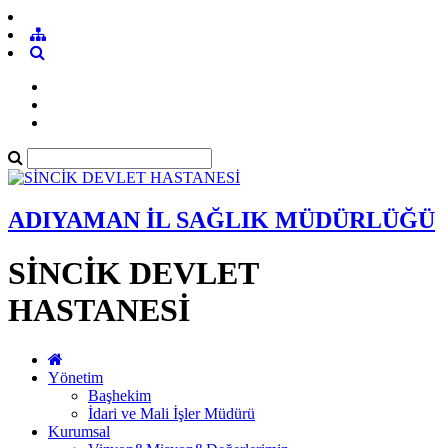
ADIYAMAN İL SAĞLIK MÜDÜRLÜĞÜ
SİNCİK DEVLET
HASTANESİ
Yönetim
Başhekim
İdari ve Mali İşler Müdürü
Kurumsal