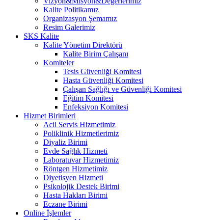
Vizyon&Misyon&Değerlerimiz
Kalite Politikamız
Organizasyon Şemamız
Resim Galerimiz
SKS Kalite
Kalite Yönetim Direktörü
Kalite Birim Çalışanı
Komiteler
Tesis Güvenliği Komitesi
Hasta Güvenliği Komitesi
Çalışan Sağlığı ve Güvenliği Komitesi
Eğitim Komitesi
Enfeksiyon Komitesi
Hizmet Birimleri
Acil Servis Hizmetimiz
Poliklinik Hizmetlerimiz
Diyaliz Birimi
Evde Sağlık Hizmeti
Laboratuvar Hizmetimiz
Röntgen Hizmetimiz
Diyetisyen Hizmeti
Psikolojik Destek Birimi
Hasta Hakları Birimi
Eczane Birimi
Online İşlemler